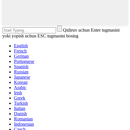
Qidiruv uchun Enter tugmasini
yoki yopish uchun ESC tugmasini bosing
English
French
German
Portuguese
Spanish
Russian
Japanese
Korean
Arabic
Irish
Greek
Turkish
Italian
Danish
Romanian
Indonesian
Czech