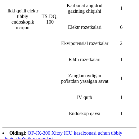
Karbonat angidrid
1
Ikki qo'lli elektr
gazining chiqishi
tibbiy
TS-DQ-
endoskopik
100
Elektr rozetkalari
6
marjon
Ekvipotensial rozetkalar
2
RJ45 rozetkalari
1
Zanglamaydigan
1
po'latdan yasalgan savat
IV qutb
1
Endoskop qavsi
1
Oldingi:
QF-JX-300 Xitoy ICU kasalxonasi uchun tibbiy
alohida ko'prik marjonlari