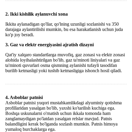
2. Ikki kishilik aylanuvchi xona
Ikkita aylanadigan qo'llar, qo'lning uzunligi sozlanishi va 350
darajaga aylantirilishi mumkin, bu esa harakatlanish uchun juda
ko'p joy beradi.
3. Gaz va elektr energiyasini ajratish dizayni
Qat'iy xalqaro standartlarga muvofiq, gaz zonasi va elektr zonasi
alohida loyihalashtirilgan bo'lib, gaz ta'minoti liniyalari va gaz
ta'minoti quvurlari osma qismning aylanishi tufayli tasodifan
burilib ketmasligi yoki tushib ketmasligiga ishonch hosil qiladi.
4. Asboblar patnisi
Asboblar patnisi ​​yuqori mustahkamlikdagi alyuminiy qotishma
profillaridan yasalgan bo'lib, yaxshi ko'tarilish kuchiga ega.
Boshqa uskunalarni o'rnatish uchun ikkala tomonda ham
zanglamaydigan po'latdan yasalgan relslar mavjud. Patnis
balandligini kerak bo'lganda sozlash mumkin. Patnis himoya
yumaloq burchaklarga ega.