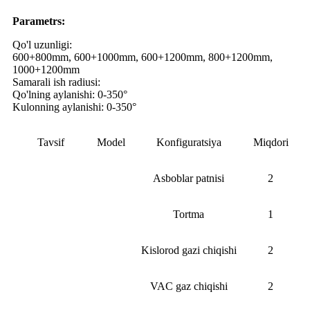
Parametr
s:
Qo'l uzunligi:
600+800mm, 600+1000mm, 600+1200mm, 800+1200mm,
1000+1200mm
Samarali ish radiusi:
Qo'lning aylanishi: 0-350°
Kulonning aylanishi: 0-350°
Tavsif
Model
Konfiguratsiya
Miqdori
Asboblar patnisi
2
Tortma
1
Kislorod gazi chiqishi
2
VAC gaz chiqishi
2