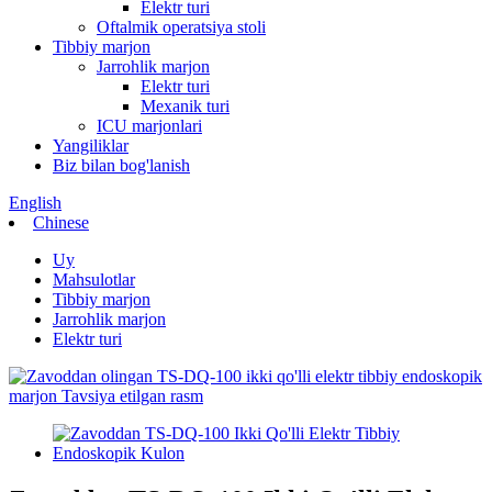
Elektr turi
Oftalmik operatsiya stoli
Tibbiy marjon
Jarrohlik marjon
Elektr turi
Mexanik turi
ICU marjonlari
Yangiliklar
Biz bilan bog'lanish
English
Chinese
Uy
Mahsulotlar
Tibbiy marjon
Jarrohlik marjon
Elektr turi