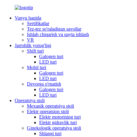
Vanyu haqida
Sertifikatlar
Tez-tez so'raladigan savollar
Ishlab chiqarish va qayta ishlash
VR
Jarrohlik yorug'ligi
Shift turi
Galogen turi
LED turi
Mobil turi
Galogen turi
LED turi
Devorga o'rnatish
Galogen turi
LED turi
Operatsiya stoli
Mexanik operatsiya stoli
Elektr operatsion stoli
Elektr motorining turi
Elektr gidravlik turi
Ginekologik operatsiya stoli
Shlangi turi