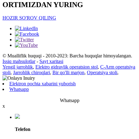
ORTIMIZDAN YURING
HOZIR SO'ROV QILING
© Mualliflik huquqi - 2010-2023: Barcha huquqlar himoyalangan.
Issiq mahsulotlar
-
Sayt xaritasi
Yengil jarrohlik
,
Elektro gidravlik operatsion stol
,
C-Arm operatsiya
stoli
,
Jarrohlik chiroqlari
,
Bir qo'lli marjon
,
Operatsiya stoli
,
Elektron pochta xabarini yuborish
Whatsapp
Whatsapp
x
Telefon