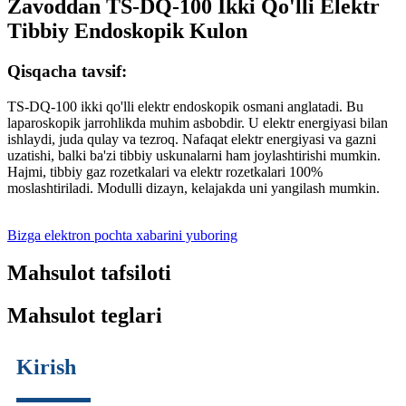
Zavoddan TS-DQ-100 Ikki Qo'lli Elektr
Tibbiy Endoskopik Kulon
Qisqacha tavsif:
TS-DQ-100 ikki qo'lli elektr endoskopik osmani anglatadi. Bu
laparoskopik jarrohlikda muhim asbobdir. U elektr energiyasi bilan
ishlaydi, juda qulay va tezroq. Nafaqat elektr energiyasi va gazni
uzatishi, balki ba'zi tibbiy uskunalarni ham joylashtirishi mumkin.
Hajmi, tibbiy gaz rozetkalari va elektr rozetkalari 100%
moslashtiriladi. Modulli dizayn, kelajakda uni yangilash mumkin.
Bizga elektron pochta xabarini yuboring
Mahsulot tafsiloti
Mahsulot teglari
Kirish