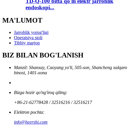
TD-Q-100 bitta qo'lli elektr jarrohlik
endoskopi...
MA'LUMOT
Jarrohlik yorug'ligi
Operatsiya stoli
Tibbiy marjon
BIZ BILAN BOG'LANISH
Manzil: Shanxay, Caoyang yo'li, 505-son, Shancheng xalqaro
binosi, 1401-xona
Bizga hozir qo'ng'iroq qiling:
+86-21-62778428 / 32516216 / 32516217
Elektron pochta:
info@heershi.com