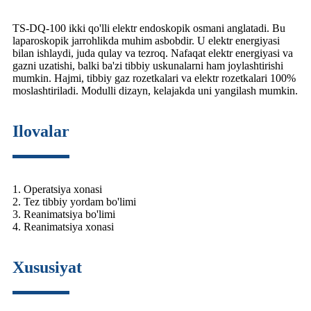
TS-DQ-100 ikki qo'lli elektr endoskopik osmani anglatadi. Bu
laparoskopik jarrohlikda muhim asbobdir. U elektr energiyasi
bilan ishlaydi, juda qulay va tezroq. Nafaqat elektr energiyasi va
gazni uzatishi, balki ba'zi tibbiy uskunalarni ham joylashtirishi
mumkin. Hajmi, tibbiy gaz rozetkalari va elektr rozetkalari 100%
moslashtiriladi. Modulli dizayn, kelajakda uni yangilash mumkin.
Ilovalar
1. Operatsiya xonasi
2. Tez tibbiy yordam bo'limi
3. Reanimatsiya bo'limi
4. Reanimatsiya xonasi
Xususiyat